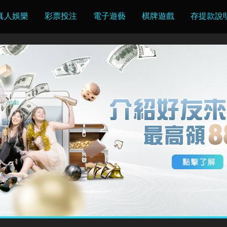
真人娛樂
彩票投注
電子遊藝
棋牌遊戲
存提款說