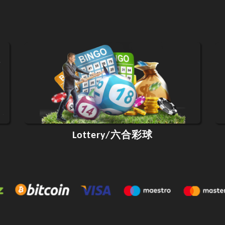
Lottery/六合彩球